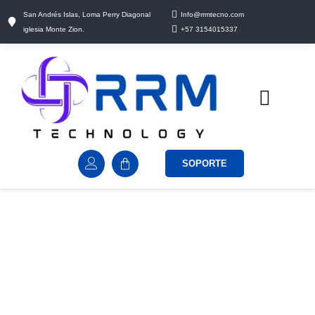
San Andrés Islas, Loma Perry Diagonal
Info@rrmtecno.com
iglesia Monte Zion.
+57 3154015337
SOPORTE