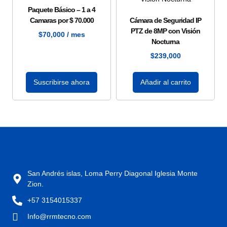
Paquete Básico – 1 a 4
Camaras por $ 70.000
Cámara de Seguridad IP
PTZ de 8MP con Visión
$
70,000
/ mes
Nocturna
$
239,000
Suscribirse ahora
Añadir al carrito
San Andrés islas, Loma Perry Diagonal Iglesia Monte
Zion.
+57 3154015337
Info@rrmtecno.com